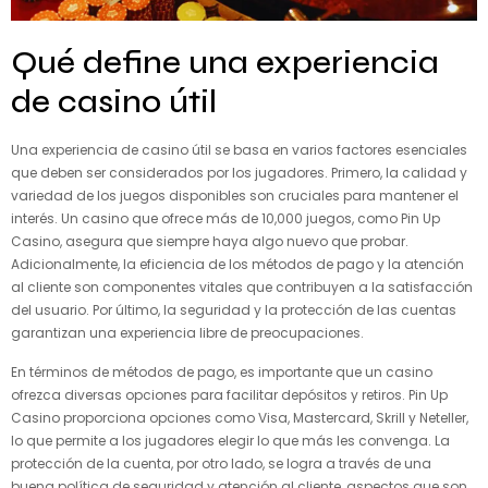
Qué define una experiencia
de casino útil
Una experiencia de casino útil se basa en varios factores esenciales
que deben ser considerados por los jugadores. Primero, la calidad y
variedad de los juegos disponibles son cruciales para mantener el
interés. Un casino que ofrece más de 10,000 juegos, como Pin Up
Casino, asegura que siempre haya algo nuevo que probar.
Adicionalmente, la eficiencia de los métodos de pago y la atención
al cliente son componentes vitales que contribuyen a la satisfacción
del usuario. Por último, la seguridad y la protección de las cuentas
garantizan una experiencia libre de preocupaciones.
En términos de métodos de pago, es importante que un casino
ofrezca diversas opciones para facilitar depósitos y retiros. Pin Up
Casino proporciona opciones como Visa, Mastercard, Skrill y Neteller,
lo que permite a los jugadores elegir lo que más les convenga. La
protección de la cuenta, por otro lado, se logra a través de una
buena política de seguridad y atención al cliente, aspectos que son