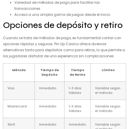
Variedad de métodos de pago para facilitar las
transacciones.
Acceso a una amplia gama de juegos desde el inicio.
Opciones de depósito y retiro
Cuando se trata de métodos de pago, es fundamental contar con
opciones rápidas y seguras. Pin Up Casino ofrece diversas
alternativas tanto para depósitos como para retiros, lo que permite a
los jugadores disfrutar de una experiencia sin complicaciones.
Método
Tiempo de
Tiempo
Límites
Depósito
de Retiro
Visa
Inmediato
1-3 días
Variable según
hábiles
el método
Mastercard
Inmediato
1-3 días
Variable según
hábiles
el método
Skrill
Inmediato
Inmediato
Variable según