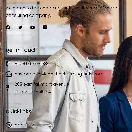
welcome to the charming turtle, a full-service Amazon
consulting company.
get in touch
+1 (502) 777-1585
customerservice@thecharmingturtle.com
203 east fairmont avenue
louisville, ky 40214
quicklinks
about us